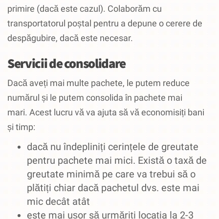
primire (dacă este cazul).
Colaborăm cu
transportatorul poștal pentru a depune o cerere de
despăgubire, dacă este necesar.
Servicii de consolidare
Dacă aveți mai multe pachete, le putem reduce
numărul și le putem consolida în pachete mai
mari.
Acest lucru vă va ajuta să vă economisiți bani
și timp:
dacă nu îndepliniți cerințele de greutate
pentru pachete mai mici.
Există o taxă de
greutate minimă pe care va trebui să o
plătiți chiar dacă pachetul dvs. este mai
mic decât atât
este mai ușor să urmăriți locația la 2-3