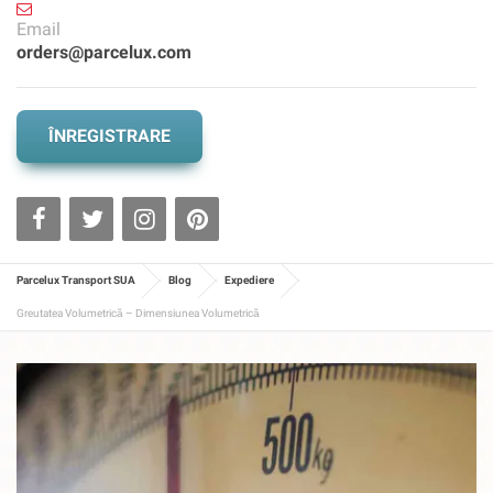
Email
orders@parcelux.com
ÎNREGISTRARE
Parcelux Transport SUA
Blog
Expediere
Greutatea Volumetrică – Dimensiunea Volumetrică