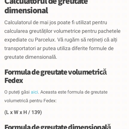
Calculatorul de greutate
dimensional
Calculatorul de mai jos poate fi utilizat pentru
calcularea greutăților volumetrice pentru pachetele
expediate cu Parcelux.
Vă rugăm să rețineți că alți
transportatori ar putea utiliza diferite formule de
greutate dimensională.
Formula de greutate volumetrică
Fedex
O puteți găsi
aici
. Aceasta este formula de greutate
volumetrică pentru Fedex:
(L x W x H / 139)
Formula de greutate dimensională