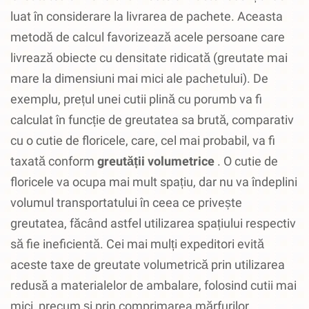
luat în considerare la livrarea de pachete.
Aceasta
metodă de calcul favorizează acele persoane care
livrează obiecte cu densitate ridicată (greutate mai
mare la dimensiuni mai mici ale pachetului).
De
exemplu, prețul unei cutii plină cu porumb va fi
calculat în funcție de greutatea sa brută, comparativ
cu o cutie de floricele, care, cel mai probabil, va fi
taxată conform
greutății
volumetrice
.
O cutie de
floricele va ocupa mai mult spațiu, dar nu va îndeplini
volumul transportatului în ceea ce privește
greutatea, făcând astfel utilizarea spațiului respectiv
să fie ineficientă.
Cei mai mulți expeditori evită
aceste taxe de greutate volumetrică prin utilizarea
redusă a materialelor de ambalare, folosind cutii mai
mici, precum și prin comprimarea mărfurilor