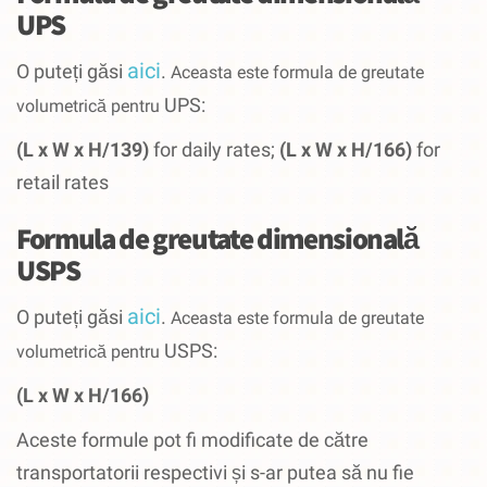
UPS
aici
O puteți găsi
.
Aceasta este formula de greutate
UPS:
volumetrică pentru
(L x W x H/139)
for daily rates;
(L x W x H/166)
for
retail rates
Formula de greutate dimensională
USPS
aici
O puteți găsi
.
Aceasta este formula de greutate
USPS:
volumetrică pentru
(L x W x H/166)
Aceste formule pot fi modificate de către
transportatorii respectivi și s-ar putea să nu fie