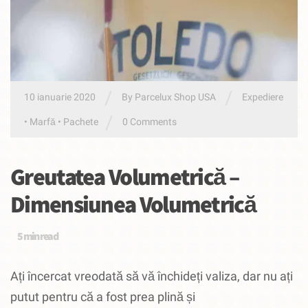
/
/
10 ianuarie 2020
By
Parcelux Shop USA
Expediere
/
•
Marfă
•
Pachete
0 Comments
Greutatea Volumetrică –
Dimensiunea Volumetrică
5
min read
Ați încercat vreodată să vă închideți valiza, dar nu ați
putut pentru că a fost prea plină și