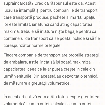
supraîncărcată?
Cred că răspunsul este da.
Acest
lucru se întâmplă și pentru companiile de transport
care transportă produse, pachete si marfă.
Spațiul
lor este limitat, iar atunci când ating capacitatea
maximă, trebuie să înlăture niște bagaje pentru ca
containerul de transport să se poată închide și să fie
corespunzător normelor legale.
Fiecare companie de transport are propriile strategii
de ambalare, astfel încât să își poată maximiza
capacitatea, ceea ce le-ar putea crește în cele din
urmă veniturile.
Din această au dezvoltat o tehnică
de măsurare a greutății volumetrice.
În acest articol, vă vom arăta totul despre greutatea
volumetrică, cum o puteți calcula și cum o puteți