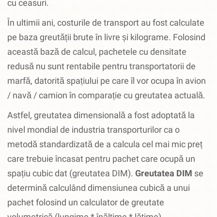
cu ceasuri.
În ultimii ani, costurile de transport au fost calculate
pe baza greutății brute în livre și kilograme.
Folosind
această bază de calcul, pachetele cu densitate
redusă nu sunt rentabile pentru transportatorii de
marfă, datorită spațiului pe care îl vor ocupa în avion
/ navă / camion în comparație cu greutatea actuală.
Astfel, greutatea dimensională a fost adoptată la
nivel mondial de industria transporturilor ca o
metodă standardizată de a calcula cel mai mic preț
care trebuie încasat pentru pachet care ocupă un
spațiu cubic dat (greutatea DIM).
Greutatea DIM
se
determină calculând dimensiunea cubică a unui
pachet folosind un calculator de greutate
volumetrică (lungime * înălțime * lățime).