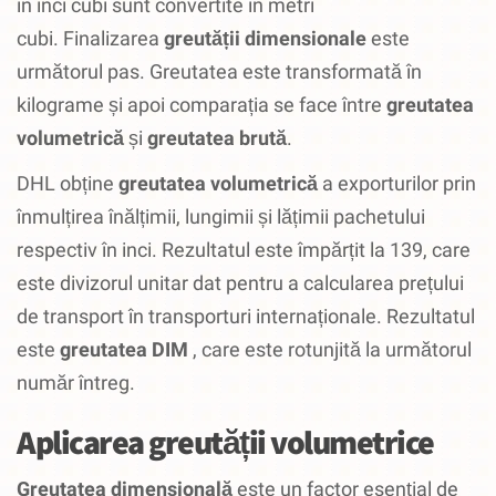
în inci cubi sunt convertite în metri
cubi.
Finalizarea
greutății dimensionale
este
următorul pas.
Greutatea este transformată în
kilograme și apoi comparația se face între
greutatea
volumetrică
și
greutatea brută
.
DHL obține
greutatea volumetrică
a exporturilor prin
înmulțirea înălțimii, lungimii și lățimii pachetului
respectiv în inci.
Rezultatul este împărțit la 139, care
este divizorul unitar dat pentru a calcularea prețului
de transport în transporturi internaționale.
Rezultatul
este
greutatea DIM
, care este rotunjită la următorul
număr întreg.
Aplicarea greutății volumetrice
Greutatea dimensională
este un factor esențial de